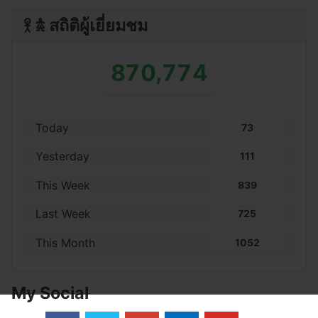
𖨆 𖠋 สถิติผู้เยี่ยมชม
,
8
7
0
7
7
4
Today
73
Yesterday
111
This Week
839
Last Week
725
This Month
1052
My Social