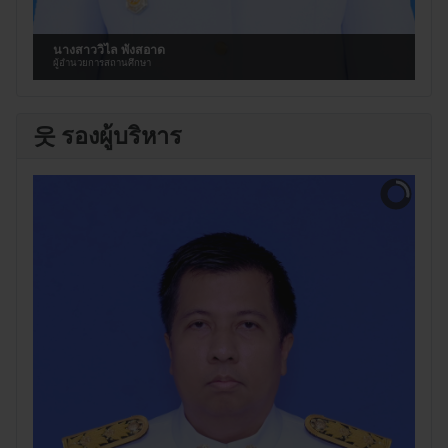
นางสาววิไล พังสอาด
ผู้อำนวยการสถานศึกษา
웃 รองผู้บริหาร