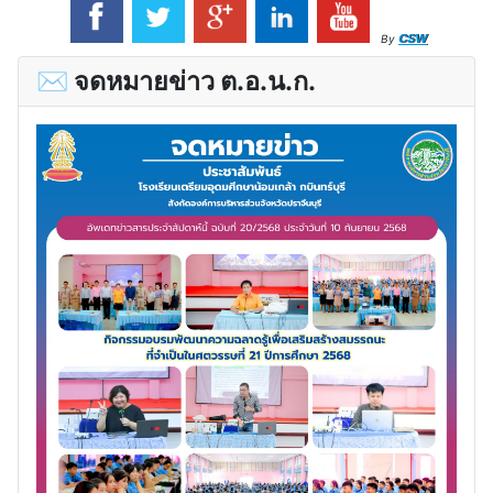
CSW
By
✉ จดหมายข่าว ต.อ.น.ก.