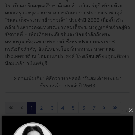
โรงเรียนเตรียมอุดมศึกษาน้อมเกล้า กบินทร์บุรี พร้อมด้วย
คณะครูเเละบุคลากรทางการศึกษา ร่วมพิธีถวายราชสดุดี
“วันสมเด็จพระมหาธีรราชเจ้า” ประจำปี 2568 เนื่องในวัน
คล้ายวันสวรรคตแห่งพระบาทสมเด็จพระมงกุฏเกล้าเจ้าอยู่หัว
รัชกาลที่ 6 เพื่อเทิดพระเกียรติและน้อมรำลึกถึงพระ
มหากรุณาธิคุณของพระองค์ ซึ่งทรงประกอบพระราช
กรณียกิจสำคัญ อันเป็นประโยชน์มากมายมหาศาลต่อ
ประเทศชาติ ณ โดมอเนกประสงค์ โรงเรียนเตรียมอุดมศึกษา
น้อมเกล้า กบินทร์บุรี
อ่านเพิ่มเติม: พิธีถวายราชสดุดี "วันสมเด็จพระมหา
ธีรราชเจ้า" ประจำปี 2568
1
2
3
4
5
6
7
×
หน้า 1 จาก 7
웃 ผู้บริหาร