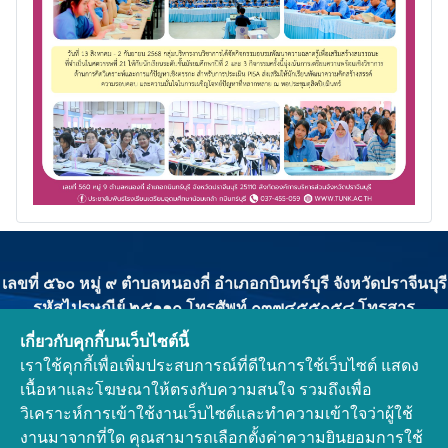
เลขที่ ๕๖๐ หมู่ ๙ ตำบลหนองกี่ อำเภอกบินทร์บุรี จังหวัดปราจีนบุรี
รหัสไปรษณีย์ ๒๕๑๑๐ โทรศัพท์ ๐๓๗๔๕๕๐๕๘ โทรสาร
๐๓๗๔๕๕๐๕๙
เกี่ยวกับคุกกี้บนเว็บไซต์นี้
ผู้ดูแลระบบ : งานประชาสัมพันธ์โรงเรียนเตรียมอุดมศึกษาน้อม
เราใช้คุกกี้เพื่อเพิ่มประสบการณ์ที่ดีในการใช้เว็บไซต์ แสดง
เกล้า กบินทร์บุรี
เนื้อหาและโฆษณาให้ตรงกับความสนใจ รวมถึงเพื่อ
ติดต่องานทะเบียนวัดผล : คุณครูนันทิยา ปาลกะวงศ์ ณ อยุธยา
วิเคราะห์การเข้าใช้งานเว็บไซต์และทำความเข้าใจว่าผู้ใช้
ลิขสิทธิ์ © ๒๕๖๘ โรงเรียนเตรียมอุดมศึกษาน้อมเกล้า กบินทร์บุรี.
งานมาจากที่ใด คุณสามารถเลือกตั้งค่าความยินยอมการใช้