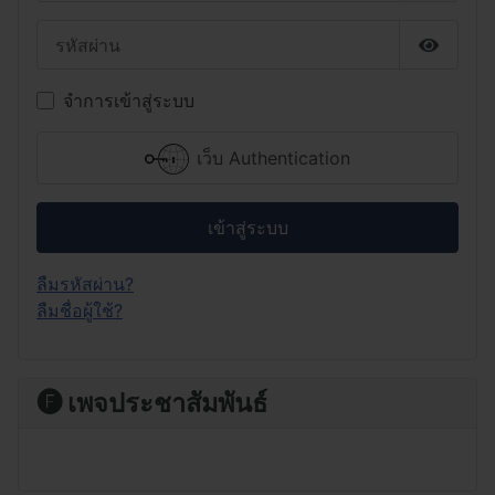
รหัสผ่าน
แสดงรหั
จำการเข้าสู่ระบบ
เว็บ Authentication
เข้าสู่ระบบ
ลืมรหัสผ่าน?
ลืมชื่อผู้ใช้?
🅕 เพจประชาสัมพันธ์