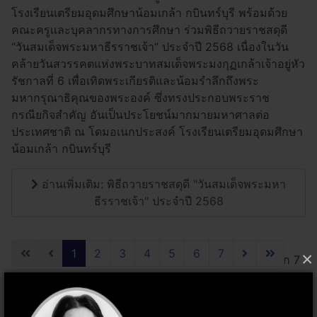
โรงเรียนเตรียมอุดมศึกษาน้อมเกล้า กบินทร์บุรี พร้อมด้วย
คณะครูเเละบุคลากรทางการศึกษา ร่วมพิธีถวายราชสดุดี
“วันสมเด็จพระมหาธีรราชเจ้า” ประจำปี 2568 เนื่องในวัน
คล้ายวันสวรรคตแห่งพระบาทสมเด็จพระมงกุฏเกล้าเจ้าอยู่หัว
รัชกาลที่ 6 เพื่อเทิดพระเกียรติและน้อมรำลึกถึงพระ
มหากรุณาธิคุณของพระองค์ ซึ่งทรงประกอบพระราช
กรณียกิจสำคัญ อันเป็นประโยชน์มากมายมหาศาลต่อ
ประเทศชาติ ณ โดมอเนกประสงค์ โรงเรียนเตรียมอุดมศึกษา
น้อมเกล้า กบินทร์บุรี
อ่านเพิ่มเติม: พิธีถวายราชสดุดี "วันสมเด็จพระมหา
ธีรราชเจ้า" ประจำปี 2568
1
2
3
4
5
6
7
×
หน้า 1 จาก 7
웃 ผู้บริหาร