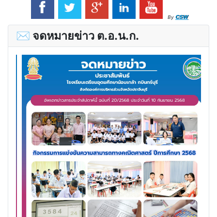
CSW
By
✉ จดหมายข่าว ต.อ.น.ก.