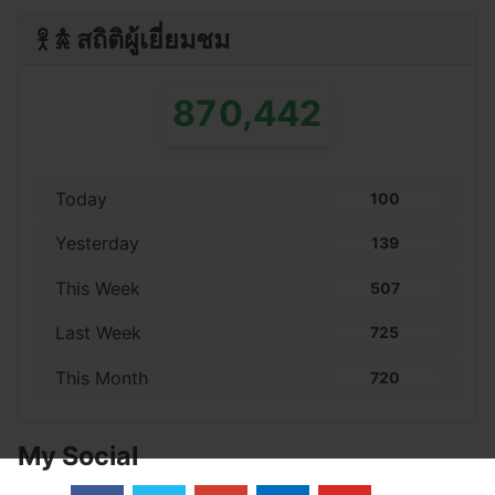
𖨆 𖠋 สถิติผู้เยี่ยมชม
,
8
7
0
4
4
2
Today
100
Yesterday
139
This Week
507
Last Week
725
This Month
720
My Social