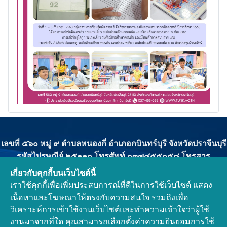
เลขที่ ๕๖๐ หมู่ ๙ ตำบลหนองกี่ อำเภอกบินทร์บุรี จังหวัดปราจีนบุรี
รหัสไปรษณีย์ ๒๕๑๑๐ โทรศัพท์ ๐๓๗๔๕๕๐๕๘ โทรสาร
๐๓๗๔๕๕๐๕๙
เกี่ยวกับคุกกี้บนเว็บไซต์นี้
ผู้ดูแลระบบ : งานประชาสัมพันธ์โรงเรียนเตรียมอุดมศึกษาน้อม
เราใช้คุกกี้เพื่อเพิ่มประสบการณ์ที่ดีในการใช้เว็บไซต์ แสดง
เกล้า กบินทร์บุรี
เนื้อหาและโฆษณาให้ตรงกับความสนใจ รวมถึงเพื่อ
ติดต่องานทะเบียนวัดผล : คุณครูนันทิยา ปาลกะวงศ์ ณ อยุธยา
วิเคราะห์การเข้าใช้งานเว็บไซต์และทำความเข้าใจว่าผู้ใช้
ลิขสิทธิ์ © ๒๕๖๘ โรงเรียนเตรียมอุดมศึกษาน้อมเกล้า กบินทร์บุรี.
งานมาจากที่ใด คุณสามารถเลือกตั้งค่าความยินยอมการใช้