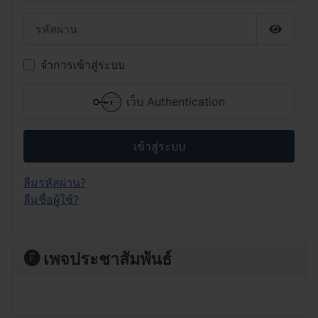
รหัสผ่าน
แสดงรหั
จำการเข้าสู่ระบบ
เว็บ Authentication
เข้าสู่ระบบ
ลืมรหัสผ่าน?
ลืมชื่อผู้ใช้?
🅕 เพจประชาสัมพันธ์