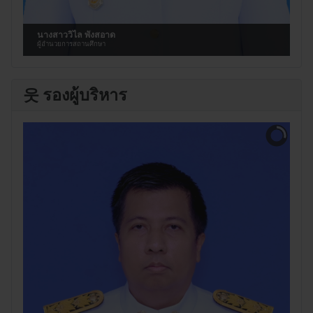
นางสาววิไล พังสอาด
ผู้อำนวยการสถานศึกษา
웃 รองผู้บริหาร