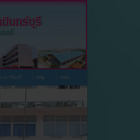
.ปราจีนบุรี
☆ สพฐ.
☆ สทศ.