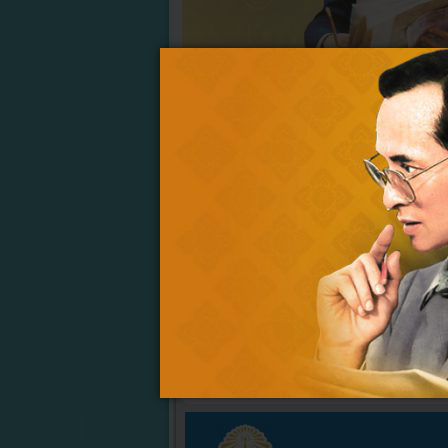
ก่อนหน้า
ต่อไป
จดหมายข่าว ต.อ.น.ก.