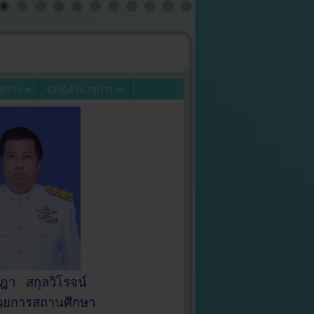
วยการ ๒
รองผู้อำนวยการ ๓
า สกุลวิโรจน์
นวยการสถานศึกษา