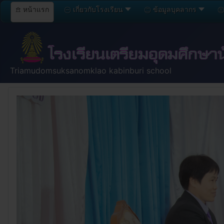
𖠿 หน้าแรก
㊀ เกี่ยวกับโรงเรียน
㊁ ข้อมูลบุคลากร
㊂ 
Triamudomsuksanomklao kabinburi school