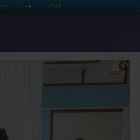
สพฐ.
㊆ สทศ.
㊇ เว็บเก่า