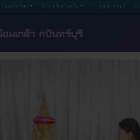
ข้อมูลนักเรียน
㊃ โรงเรียนในเครือ
㊄ อบจ.ปราจีนบุรี
㊅ 